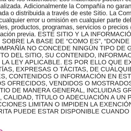
alizada. Adicionalmente la Compañía no garant
ada o distribuida a través de este Sitio. La Co
l cualquier error u omisión en cualquier parte d
ales, productos, programas, servicios o precios 
otificación previa. ESTE SITIO Y LA INFOR
SOBRE LA BASE DE “COMO ES”, “DONDE 
OMPAÑÍA NO CONCEDE NINGÚN TIPO DE G
O DEL SITIO, SU CONTENIDO, INFORMAC
 LA LEY APLICABLE. ES POR ELLO QUE
ÍAS, EXPRESAS O TÁCITAS, DE CUALQUI
S, CONTENIDOS O INFORMACIÓN EN ESTE
S OFRECIDOS, VENDIDOS O MOSTRADOS 
ITIO DE MANERA GENERAL, INCLUIDAS G
, CALIDAD, TÍTULO O ADECUACIÓN A UN 
CIONES LIMITAN O IMPIDEN LA EXENCIÓ
TA PUEDE ESTAR DISPONIBLE CUANDO L