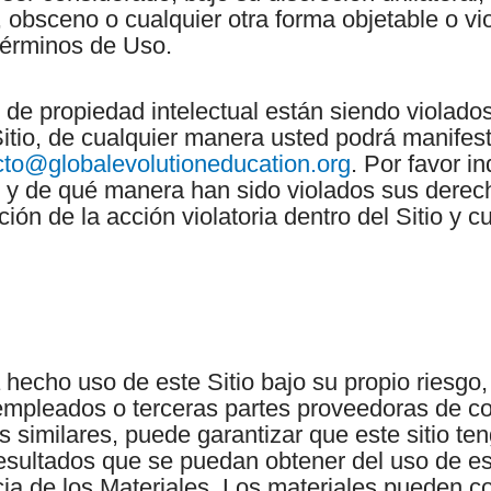
, obsceno o cualquier otra forma objetable o vio
Términos de Uso.
de propiedad intelectual están siendo violados
Sitio, de cualquier manera usted podrá manifes
cto@globalevolutioneducation.org
. Por favor i
o y de qué manera han sido violados sus derech
ión de la acción violatoria dentro del Sitio y 
cho uso de este Sitio bajo su propio riesgo, 
, empleados o terceras partes proveedoras de co
 similares, puede garantizar que este sitio ten
resultados que se puedan obtener del uso de este
ia de los Materiales. Los materiales pueden co